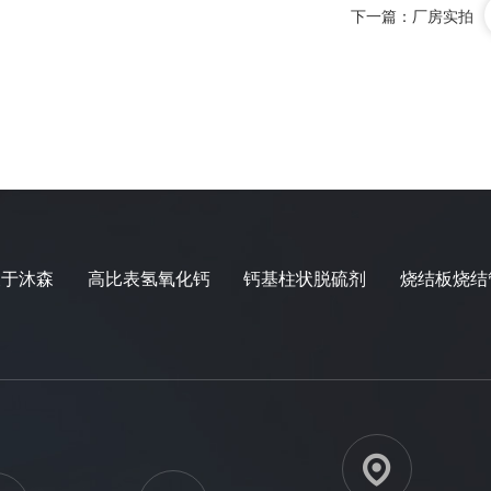
下一篇：
厂房实拍
关于沐森
高比表氢氧化钙
钙基柱状脱硫剂
烧结板烧结