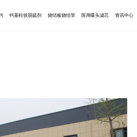
钙
钙基柱状脱硫剂
烧结板烧结管
医用吸头滤芯
资讯中心