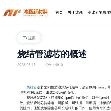
首页
关于沐森
高比表氢氧化
返回
烧结管滤芯的概述
2023-03-13
点击：4910
烧结管
滤芯呈刚性波浪式多孔结构，是管厚约4mm，其
填充PTFE涂层，形成2~3μм的微孔.。
塑烧板滤芯能很好捕集0.1μm以上的粉尘，对于1μm以上的
放。烧结管滤芯抗静电、耐酸碱、耐强湿、耐磨损、滤板的
的阻力，使塑烧板除尘器可长期很好的工作，使用寿命长达1