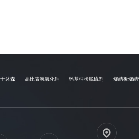
关于沐森
高比表氢氧化钙
钙基柱状脱硫剂
烧结板烧结