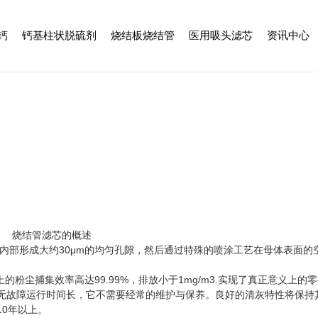
钙
钙基柱状脱硫剂
烧结板烧结管
医用吸头滤芯
资讯中心
烧结管滤芯的概述
内部形成大约30μm的均匀孔隙，然后通过特殊的喷涂工艺在母体表面的
粉尘捕集效率高达99.99%，排放小于1mg/m3.实现了真正意义上的
无故障运行时间长，它不需要经常的维护与保养。良好的清灰特性将保持
0年以上。